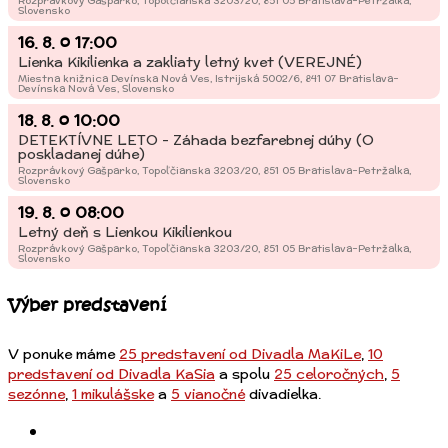
Rozprávkový Gašparko, Topoľčianska 3203/20, 851 05 Bratislava-Petržalka,
Slovensko
16. 8.
o
17:00
Lienka Kikilienka a zakliaty letný kvet (VEREJNÉ)
Miestna knižnica Devínska Nová Ves, Istrijská 5002/6, 841 07 Bratislava-
Devínska Nová Ves, Slovensko
18. 8.
o
10:00
DETEKTÍVNE LETO - Záhada bezfarebnej dúhy (O
poskladanej dúhe)
Rozprávkový Gašparko, Topoľčianska 3203/20, 851 05 Bratislava-Petržalka,
Slovensko
19. 8.
o
08:00
Letný deň s Lienkou Kikilienkou
Rozprávkový Gašparko, Topoľčianska 3203/20, 851 05 Bratislava-Petržalka,
Slovensko
Výber predstavení
V ponuke máme
25 predstavení od Divadla MaKiLe
,
10
predstavení od Divadla KaSia
a spolu
25 celoročných
,
5
sezónne
,
1 mikulášske
a
5 vianočné
divadielka.