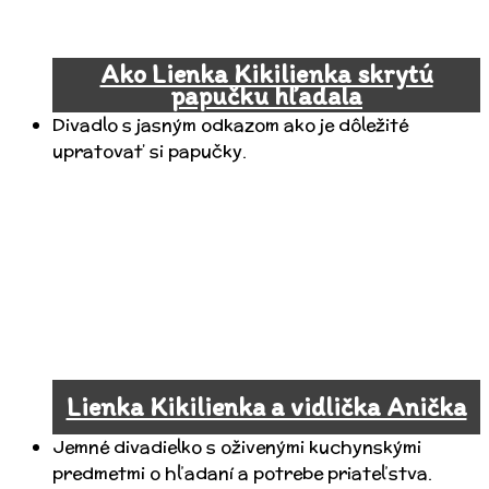
Ako Lienka Kikilienka skrytú
papučku hľadala
Divadlo s jasným odkazom ako je dôležité
upratovať si papučky.
Lienka Kikilienka a vidlička Anička
Jemné divadielko s oživenými kuchynskými
predmetmi o hľadaní a potrebe priateľstva.