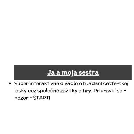
Ja a moja sestra
Super interaktívne divadlo o hľadaní sesterskej
lásky cez spoločné zážitky a hry. Pripraviť sa –
pozor – ŠTART!