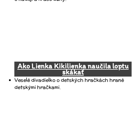
Ako Lienka Kikilienka naučila loptu
skákať
Veselé divadielko o detských hračkách hrané
detskými hračkami.