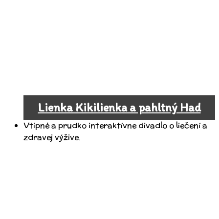
Lienka Kikilienka a pahltný Had
Vtipné a prudko interaktívne divadlo o liečení a
zdravej výžive.