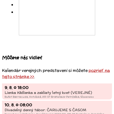
Obchod
Kontakt
Môžete nás vidieť
Kalendár verejných predstavení si môžete
pozrieť na
tejto stránke >>
.
9. 8.
o
18:00
Lienka Kikilienka a zakliaty letný kvet (VEREJNÉ)
Bufet Barracuda, Antolská, 851 07 Bratislava-Petržalka, Slovensko
10. 8.
o
08:00
Divadelný denný tábor: ČARUJEME S ČASOM