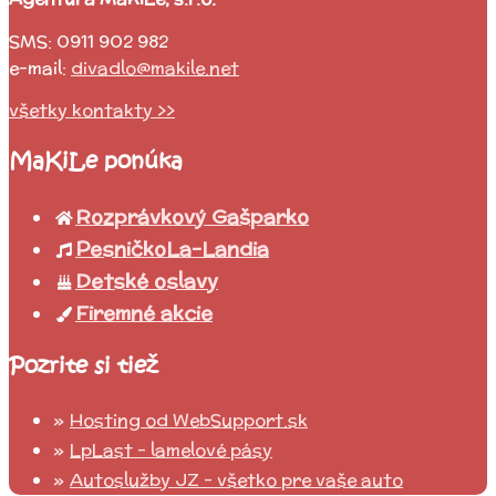
SMS: 0911 902 982
e-mail:
divadlo@makile.net
všetky kontakty >>
MaKiLe ponúka
Rozprávkový Gašparko
PesničkoLa-Landia
Detské oslavy
Firemné akcie
Pozrite si tiež
Hosting od WebSupport.sk
LpLast - lamelové pásy
Autoslužby JZ - všetko pre vaše auto