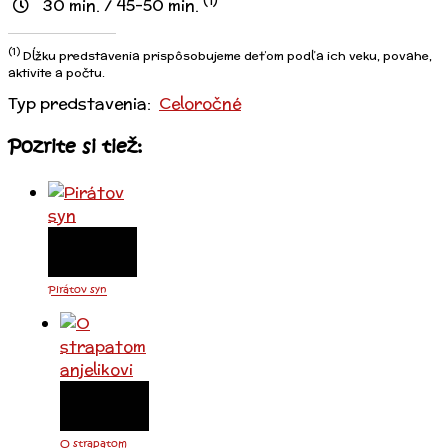
(1)
30 min. / 45-50 min.
(1)
Dĺžku predstavenia prispôsobujeme deťom podľa ich veku, povahe,
aktivite a počtu.
Typ predstavenia:
Celoročné
Pozrite si tiež:
Pirátov syn
O strapatom