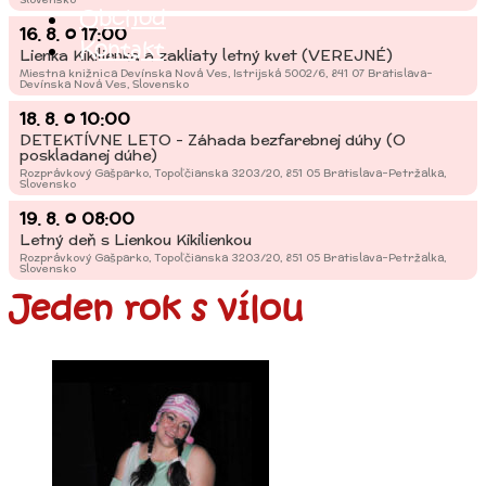
Obchod
16. 8.
o
17:00
Kontakt
Lienka Kikilienka a zakliaty letný kvet (VEREJNÉ)
Miestna knižnica Devínska Nová Ves, Istrijská 5002/6, 841 07 Bratislava-
Devínska Nová Ves, Slovensko
18. 8.
o
10:00
DETEKTÍVNE LETO - Záhada bezfarebnej dúhy (O
poskladanej dúhe)
Rozprávkový Gašparko, Topoľčianska 3203/20, 851 05 Bratislava-Petržalka,
Slovensko
19. 8.
o
08:00
Letný deň s Lienkou Kikilienkou
Rozprávkový Gašparko, Topoľčianska 3203/20, 851 05 Bratislava-Petržalka,
Slovensko
Jeden rok s vílou