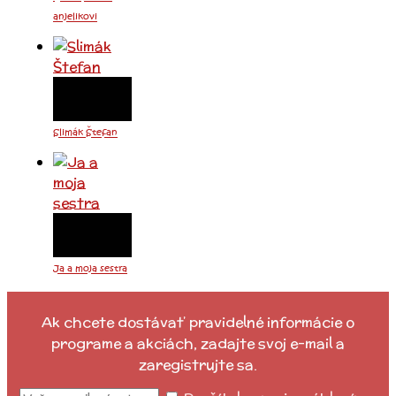
anjelikovi
Slimák Štefan
Ja a moja sestra
Ak chcete dostávať pravidelné informácie o
programe a akciách, zadajte svoj e-mail a
zaregistrujte sa.