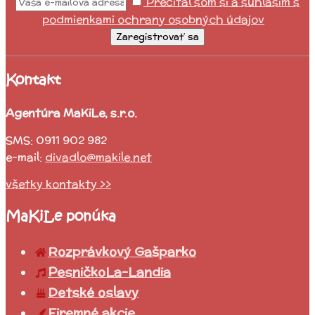
Prečítal som si a súhlasím s
podmienkami ochrany osobných údajov
Zaregistrovať sa
Kontakt
Agentúra MaKiLe, s.r.o.
SMS: 0911 902 982
e-mail:
divadlo@makile.net
všetky kontakty >>
MaKiLe ponúka
Rozprávkový Gašparko
PesničkoLa-Landia
Detské oslavy
Firemné akcie