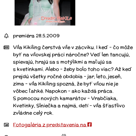
premiéra 28.5.2009
Víla Kikiling čerstvá víle v zácviku. I keď – čo môže
byť na vílovskej práci náročne? Veď len tancujú,
spievajú, hrajú sa s motýlikmi a maľujú sa
s kvetinkami. Alebo – žeby bolo toho viac? Až keď
prejdú všetky ročné obdobia – jar, leto, jeseň,
zima – víla Kikiling spozná, že byť vílou nie je
vôbec ľahké. Napokon – ako každá práca.
S pomocou nových kamarátov – Vrabčiaka,
Kvetinky, Slniečka a najmä, detí – víla šťastlivo
zvládne celý rok.
Fotogaléria z predstavenia na