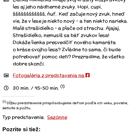
les aj jeho nádherné zvuky. Hopi, cupi,
šššššššššššš, ňuf.. Keď začuje nový zvuk, hneď
vie, že v lese je niekto nový – a ten niekto narieka.
Malé strašidielko – a plače od strachu. Ajajaj,
Strašidielko, nemusíš sa báť zvukov lesa!
Dokáže lienka presvedčiť nového kamaráta
o kráse svojho lesa? Zvládne to sama, či bude
potrebovať pomoc detí? Prezradíme, že všetko
dobre skončí.
Fotogaléria z predstavenia na
(1)
30 min. / 45-50 min.
(1)
Dĺžku predstavenia prispôsobujeme deťom podľa ich veku, povahe,
aktivite a počtu.
Typ predstavenia:
Sezónne
Pozrite si tiež: