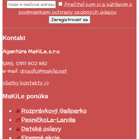
Prečítal som si a súhlasím s
podmienkami ochrany osobných údajov
Zaregistrovať sa
Kontakt
Agentúra MaKiLe, s.r.o.
SMS: 0911 902 982
e-mail:
divadlo@makile.net
všetky kontakty >>
MaKiLe ponúka
Rozprávkový Gašparko
PesničkoLa-Landia
Detské oslavy
Firemné akcie