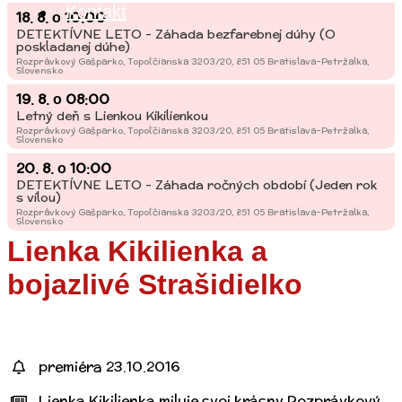
Kontakt
18. 8.
10:00
o
DETEKTÍVNE LETO - Záhada bezfarebnej dúhy (O
poskladanej dúhe)
Rozprávkový Gašparko, Topoľčianska 3203/20, 851 05 Bratislava-Petržalka,
Slovensko
19. 8.
08:00
o
Letný deň s Lienkou Kikilienkou
Rozprávkový Gašparko, Topoľčianska 3203/20, 851 05 Bratislava-Petržalka,
Slovensko
20. 8.
10:00
o
DETEKTÍVNE LETO - Záhada ročných období (Jeden rok
s vílou)
Rozprávkový Gašparko, Topoľčianska 3203/20, 851 05 Bratislava-Petržalka,
Slovensko
Lienka Kikilienka a
bojazlivé Strašidielko
premiéra 23.10.2016
Lienka Kikilienka miluje svoj krásny Rozprávkový