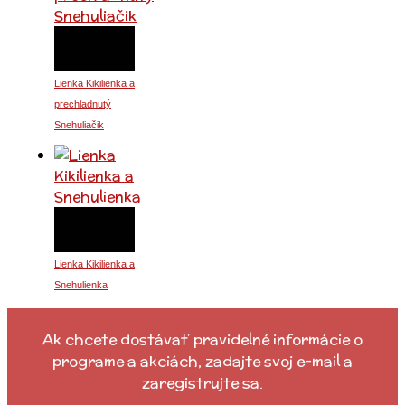
Lienka Kikilienka a
prechladnutý
Snehuliačik
Lienka Kikilienka a
Snehulienka
Ak chcete dostávať pravidelné informácie o
programe a akciách, zadajte svoj e-mail a
zaregistrujte sa.