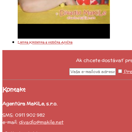
Lienka Kikilienka a vidlička Anička
Ak chcete dostávať prav
Pre
Kontakt
Agentúra MaKiLe, s.r.o.
SMS: 0911 902 982
e-mail:
divadlo@makile.net