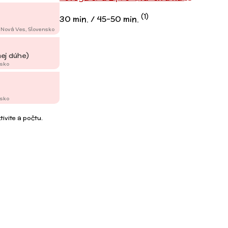
(1)
30 min. / 45-50 min.
 Nová Ves, Slovensko
ej dúhe)
nsko
nsko
ivite a počtu.