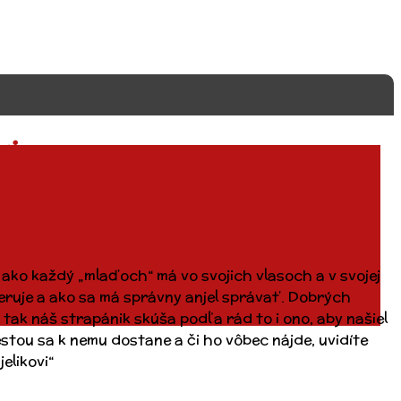
vi
 A ako každý „mlaďoch“ má vo svojich vlasoch a v svojej
meruje a ako sa má správny anjel správať. Dobrých
 tak náš strapánik skúša podľa rád to i ono, aby našiel
tou sa k nemu dostane a či ho vôbec nájde, uvidíte
elikovi“