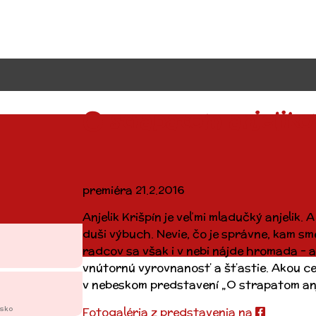
O strapatom anjeliko
premiéra 21.2.2016
Anjelik Krišpín je veľmi mladučký anjelik.
duši výbuch. Nevie, čo je správne, kam s
radcov sa však i v nebi nájde hromada – a
vnútornú vyrovnanosť a šťastie. Akou ces
v nebeskom predstavení „O strapatom anj
nsko
Fotogaléria z predstavenia na