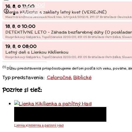
Obchod
16. 8.
o
17:00
Lienka Kikilienka a zakliaty letný kvet (VEREJNÉ)
Kontakt
Miestna knižnica Devínska Nová Ves, Istrijská 5002/6, 841 07 Bratislava-Devínska
18. 8.
o
10:00
DETEKTÍVNE LETO - Záhada bezfarebnej dúhy (O poskladan
Rozprávkový Gašparko, Topoľčianska 3203/20, 851 05 Bratislava-Petržalka, Slove
19. 8.
o
08:00
Letný deň s Lienkou Kikilienkou
Rozprávkový Gašparko, Topoľčianska 3203/20, 851 05 Bratislava-Petržalka, Slove
(1)
Dĺžku predstavenia prispôsobujeme deťom podľa ich veku, povahe, akt
Typ predstavenia:
Celoročné
,
Biblické
Pozrite si tiež:
Lienka Kikilienka a pahltný Had