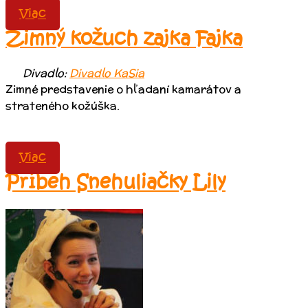
Viac
Zimný kožuch zajka Fajka
Divadlo:
Divadlo KaSia
Zimné predstavenie o hľadaní kamarátov a
strateného kožúška.
Viac
Príbeh Snehuliačky Lily