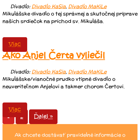
Divadlo:
Divadlo KaSia
,
Divadlo MaKiLe
Mikulášske divadlo o tej správnej a skutočnej príprave
našich srdiečok na príchod sv. Mikuláša.
Viac
Ako Anjel Čerta vyliečil
Divadlo:
Divadlo KaSia
,
Divadlo MaKiLe
Mikulášske/vianočné prudko vtipné divadlo o
neuveriteľnom Anjelovi a takmer chorom Čertovi.
Viac
1
2
Ďalej »
Ak chcete dostávať pravidelné informácie o