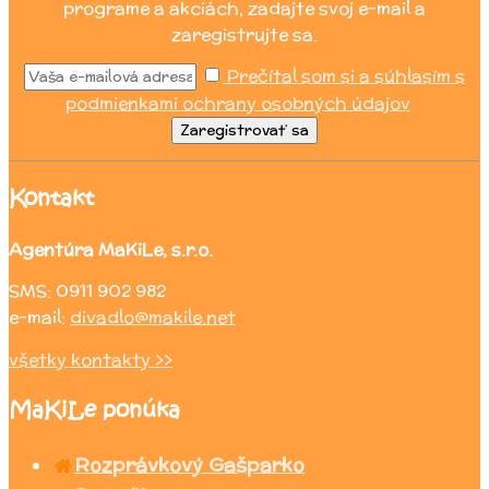
programe a akciách, zadajte svoj e-mail a
zaregistrujte sa.
Prečítal som si a súhlasím s
podmienkami ochrany osobných údajov
Zaregistrovať sa
Kontakt
Agentúra MaKiLe, s.r.o.
SMS: 0911 902 982
e-mail:
divadlo@makile.net
všetky kontakty >>
MaKiLe ponúka
Rozprávkový Gašparko