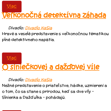
Viac
Veľkonočná detektívna záhada
Divadlo:
Divadlo KaSia
Hravé a veselé predstavenie s veľkonočnou tématikou
plné detektívneho napätia.
Viac
O slniečkovej a dažďovej víle
Divadlo:
Divadlo KaSia
Nežné predstavenie o priateľstve, hádke, uzmierení a
o tom, čo sa stane s prírodou, keď sa dve víly –
Slnienka a Dažďulka – pohádajú.