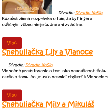
Divadlo:
Divadlo KaSia
Kúzelná zimná rozprávka o tom, že byť iným a
odlišným vôbec nie je čudné ani zvláštne.
Viac
Snehuliačka Lily a Vianoce
Divadlo:
Divadlo KaSia
Vianočné predstavenie o tom, ako nepodliehať tlaku
okolia a tomu, čo „musí a nesmie“ chýbať k Vianociam.
Viac
Snehuliačka Mily a Mikuláš