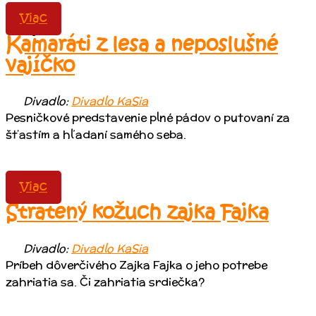
Obchod
Viac
Kontakt
Kamaráti z lesa a neposlušné
vajíčko
Divadlo:
Divadlo KaSia
Pesničkové predstavenie plné pádov o putovaní za
šťastím a hľadaní samého seba.
Viac
Stratený kožuch zajka Fajka
Divadlo:
Divadlo KaSia
Príbeh dôverčivého Zajka Fajka o jeho potrebe
zahriatia sa. Či zahriatia srdiečka?