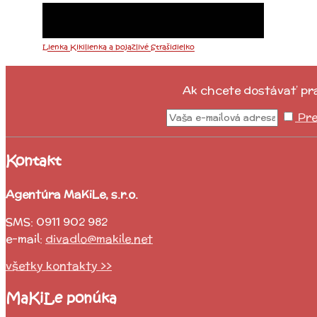
Lienka Kikilienka a bojazlivé Strašidielko
Ak chcete dostávať prav
Pre
Kontakt
Agentúra MaKiLe, s.r.o.
SMS: 0911 902 982
e-mail:
divadlo@makile.net
všetky kontakty >>
MaKiLe ponúka