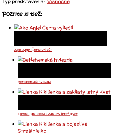
Typ predstavenia:
Vianočné
Pozrite si tiež:
Ako Anjel Čerta vyliečil
Betlehemská hviezda
Lienka Kikilienka a zakliaty letný Kvet