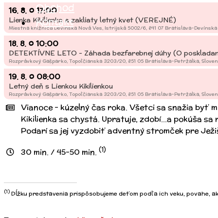
Obchod
16. 8.
o
17:00
Lienka Kikilienka a zakliaty letný kvet (VEREJNÉ)
Kontakt
Miestna knižnica Devínska Nová Ves, Istrijská 5002/6, 841 07 Bratislava-Devínska
18. 8.
o
10:00
DETEKTÍVNE LETO - Záhada bezfarebnej dúhy (O poskladan
Rozprávkový Gašparko, Topoľčianska 3203/20, 851 05 Bratislava-Petržalka, Slove
19. 8.
o
08:00
Letný deň s Lienkou Kikilienkou
Rozprávkový Gašparko, Topoľčianska 3203/20, 851 05 Bratislava-Petržalka, Slove
Vianoce – kúzelný čas roka. Všetci sa snažia byť mi
Kikilienka sa chystá. Upratuje, zdobí…a pokúša sa 
Podarí sa jej vyzdobiť adventný stromček pre Jež
(1)
30 min. / 45-50 min.
(1)
Dĺžku predstavenia prispôsobujeme deťom podľa ich veku, povahe, akt