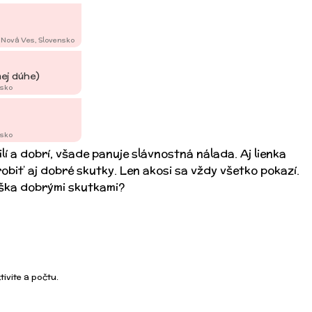
 Nová Ves, Slovensko
ej dúhe)
nsko
nsko
lí a dobrí, všade panuje slávnostná nálada. Aj lienka
robiť aj dobré skutky. Len akosi sa vždy všetko pokazí.
iška dobrými skutkami?
ivite a počtu.