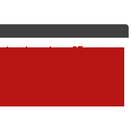
enka chystala na Vianoce